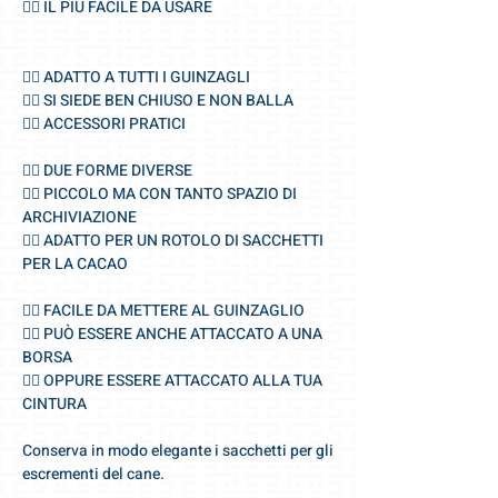
🐕‍🦺 IL PIÙ FACILE DA USARE
🐕‍🦺 ADATTO A TUTTI I GUINZAGLI
🐕‍🦺 SI SIEDE BEN CHIUSO E NON BALLA
🐕‍🦺 ACCESSORI PRATICI
🐕‍🦺 DUE FORME DIVERSE
🐕‍🦺 PICCOLO MA CON TANTO SPAZIO DI
ARCHIVIAZIONE
🐕‍🦺 ADATTO PER UN ROTOLO DI SACCHETTI
PER LA CACAO
🐕‍🦺 FACILE DA METTERE AL GUINZAGLIO
🐕‍🦺 PUÒ ESSERE ANCHE ATTACCATO A UNA
BORSA
🐕‍🦺 OPPURE ESSERE ATTACCATO ALLA TUA
CINTURA
Conserva in modo elegante i sacchetti per gli
escrementi del cane.