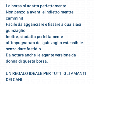
La borsa si adatta perfettamente.
Non penzola avanti e indietro mentre
cammini!
Facile da agganciare e fissare a qualsiasi
guinzaglio.
Inoltre, si adatta perfettamente
all'impugnatura del guinzaglio estensibile,
senza dare fastidio.
Da notare anche l'elegante versione da
donna di questa borsa.
UN REGALO IDEALE PER TUTTI GLI AMANTI
DEI CANI
Borsa per cani di design
forma elegante e innovativa
pelle vegana e rispettosa degli animali
materiale di alta qualità, molti dettagli
ELEGANTE E FUNZIONALE