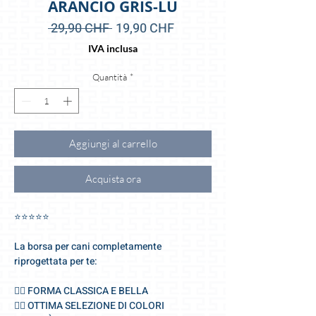
ARANCIO GRIS-LU
Prezzo
Prezzo
 29,90 CHF 
19,90 CHF
regolare
scontato
IVA inclusa
Quantità
*
Aggiungi al carrello
Acquista ora
⭐️⭐️⭐️⭐️⭐️
La borsa per cani completamente
riprogettata per te:
🐕‍🦺 FORMA CLASSICA E BELLA
🐕‍🦺 OTTIMA SELEZIONE DI COLORI