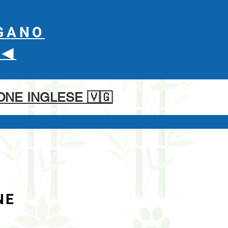
UGANO
◀︎
ONE INGLESE 🇻🇬
NE