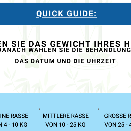
QUICK GUIDE:
N SIE DAS GEWICHT IHRES 
DANACH WÄHLEN SIE DIE BEHANDLUNG
DAS DATUM UND DIE UHRZEIT
INE RASSE

MITTLERE RASSE

GROSSE R
 4 - 10 KG
VON 10 - 25 KG
VON 25 - 