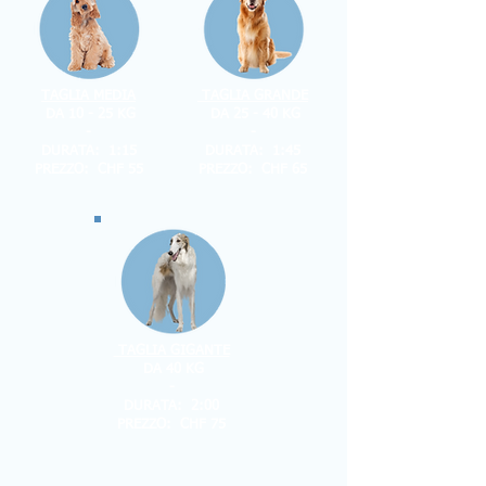
TAGLIA MEDIA
TAGLIA GRANDE
DA 10 - 25 KG
DA 25 - 40 KG
-
-
DURATA: 1:15
DURATA: 1:45
PREZZO: CHF 55
PREZZO: CHF 65
TAGLIA GIGANTE
DA 40 KG
-
DURATA: 2:00
PREZZO: CHF 75