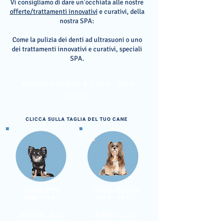
Vi consigliamo di dare un'occhiata alle nostre
offerte/trattamenti innovativi
e curativi, della
nostra SPA:
Come la pulizia dei denti ad ultrasuoni o uno
dei trattamenti innovativi e curativi, speciali
SPA.
PRENOTA BAGNO & CURA - PELO
LUNGO
CLICCA SULLA TAGLIA DEL TUO CANE
TAGLIA MINI
TAGLIA PICCOLA
FINO A 4 KG
DA 4 - 10 KG
-
-
DURATA: 1:15
DURATA: 1:30