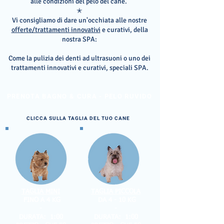
alle condizioni del pelo del cane.
✭
Vi consigliamo di dare un'occhiata alle nostre
offerte/trattamenti innovativi
e curativi, della
nostra SPA:
Come la pulizia dei denti ad ultrasuoni o uno dei
trattamenti innovativi e curativi, speciali SPA.
PRENOTA BAGNO & CURA - PELO RUVIDO
CLICCA SULLA TAGLIA DEL TUO CANE
TAGLIA MINI
TAGLIA PICCOLA
FINO A 4 KG
DA 4 - 10 KG
-
-
DURATA: 1:00
DURATA: 1:00