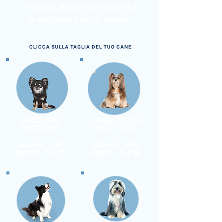
PRENOTA BAGNO & TOSATURA
A MACCHINA PELO LUNGO
CLICCA SULLA TAGLIA DEL TUO CANE
TAGLIA MINI
TAGLIA PICCOLA
FINO A 4 KG
DA 4 - 10 KG
-
-
DURATA: 1:30
DURATA: 2:00
PREZZO: CHF 75
PREZZO: CHF 80