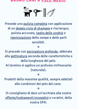
BAGNO CANI A
PELO MEDIO
Prevede una
pulizia completa
con applicazione
di un
doppio ciclo di shampoo
e risciacquo,
pulizia accurata,
taglio delle unghie
e
igienizzazione
delle zampe e delle parti
sensibili.
✭
Si procede con
asciugatura profonda
, abbinata
alla
pettinatura
seconda delle caratteristiche e
della lunghezza del pelo.
Al termine si applica un profumo rinfrescante
(naturale).
✭
Prodotti della massima qualità, sempre adattati
alle condizioni del pelo del cane.
✭
Vi consigliamo di dare un'occhiata alle nostre
offerte/trattamenti innovativi
e curativi, della
nostra SPA: