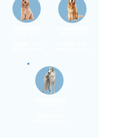
TAGLIA MEDIA
TAGLIA GRANDE
DA 10 - 25 KG
DA 25 - 40 KG
-
-
DURATA: 1:45
DURATA: 2:15
PREZZO: CHF 80
PREZZO: CHF 100
TAGLIA GIGANTE
DA 40 KG
-
DURATA: 2:20
PREZZO: CHF 120