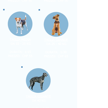
PREZZO: CHF 50
PREZZO: CHF 50
TAGLIA MEDIA
TAGLIA GRANDE
DA 10 - 25 KG
DA 25 - 40 KG
-
-
DURATA: 1:15
DURATA: 1:30
PREZZO: CHF 55
PREZZO: CHF 65
TAGLIA GIGANTE
DA 40 KG
-