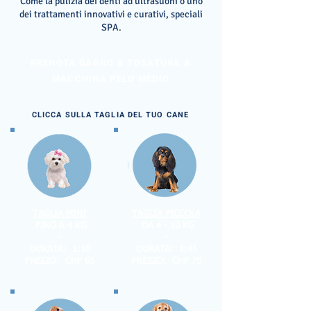
Come la pulizia dei denti ad ultrasuoni o uno
dei trattamenti innovativi e curativi, speciali
SPA.
PRENOTA BAGNO & TOSATURA A
MACCHINA PELO MEDIO
CLICCA SULLA TAGLIA DEL TUO CANE
TAGLIA MINI
TAGLIA PICCOLA
FINO A 4 KG
DA 4 - 10 KG
-
-
DURATA: 1:10
DURATA: 1:45
PREZZO: CHF 65
PREZZO: CHF 75