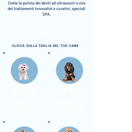
Come la pulizia dei denti ad ultrasuoni o uno
dei trattamenti innovativi e curativi, speciali
SPA.
PRENOTA BAGNO & CURA - PELO
MEDIO
CLICCA SULLA TAGLIA DEL TUO CANE
TAGLIA MINI
TAGLIA PICCOLA
FINO A 4 KG
DA 4 - 10 KG
-
-
DURATA: 0:45
DURATA: 1:00
PREZZO: CHF 45
PREZZO: CHF 50