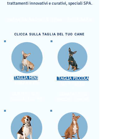
trattamenti innovativi e curativi, speciali SPA.
PRENOTA BAGNO & CURA - PELO RASO
CLICCA SULLA TAGLIA DEL TUO CANE
TAGLIA MINI
TAGLIA PICCOLA
FINO A 4 KG
DA 4 - 10 KG
-
-
DURATA: 0:40
DURATA: 0:50
PREZZO: CHF 40
PREZZO: CHF 45