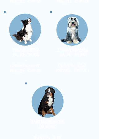
PREZZO: CHF 55
PREZZO: CHF 60
TAGLIA GRANDE
TAGLIA MEDIA
DA 25 - 40 KG
DA 10 - 25 KG
-
-
DURATA: 1:50
DURATA: 1:45
PREZZO: CHF 70
PREZZO: CHF 65
TAGLIA GIGANTE
DA 40 KG
-
DURATA: 2:15