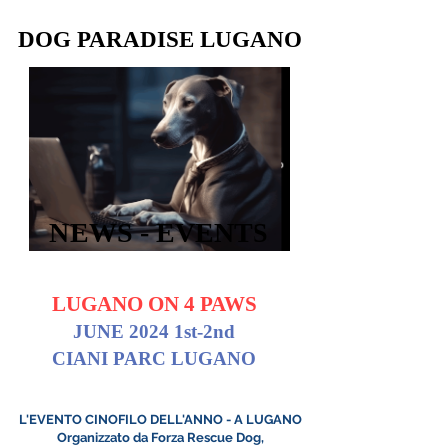
DOG PARADISE LUGANO
DOG PARADISE LUGANO
NEWS - EVENTS
NEWS - EVENTS
LUGANO ON 4 PAWS
JUNE 2024 1st-2nd
CIANI PARC LUGANO
L'EVENTO CINOFILO DELL'ANNO - A LUGANO
Organizzato da Forza Rescue Dog,