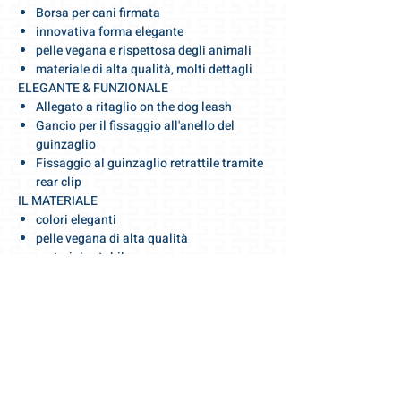
Borsa per cani firmata
innovativa forma elegante
pelle vegana e rispettosa degli animali
materiale di alta qualità, molti dettagli
ELEGANTE & FUNZIONALE
Allegato a ritaglio on the dog leash
Gancio per il fissaggio all'anello del
guinzaglio
Fissaggio al guinzaglio retrattile tramite
rear clip
IL MATERIALE
colori eleganti
pelle vegana di alta qualità
materiale stabile
fatto animale e rispettoso dell'ambiente
resistente e di facile manutenzione
fatto a mano
in Svizzera
Rendi speciale la tua passeggiata!
Con questa borsa per cani elegant attirerai
l'attenzione di tutti!