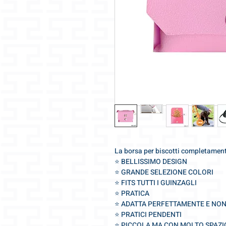
La borsa per biscotti completament
⭐️ BELLISSIMO DESIGN
⭐️ GRANDE SELEZIONE COLORI
⭐️ FITS TUTTI I GUINZAGLI
⭐️ PRATICA
⭐️ ADATTA PERFETTAMENTE E NO
⭐️ PRATICI PENDENTI
⭐️ PICCOLA MA CON MOLTO SPAZI