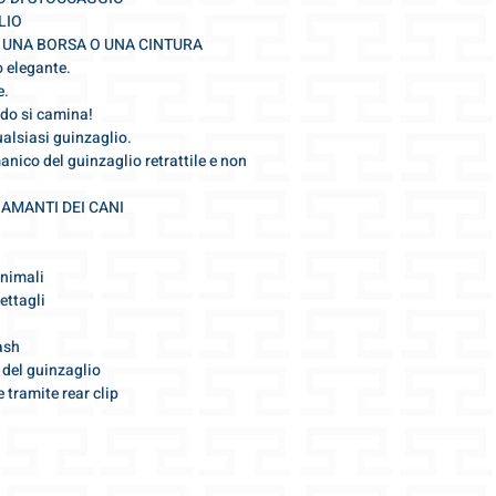
Spedizione veloce 
---
LIO
consegna espressa
Tutte le ulteriori inf
 UNA BORSA O UNA CINTURA
tutti i dettagli del
nelle Condizioni Gene
o elegante.
Risponderemo vole
e.
info@gris-lu.com
do si camina!
alsiasi guinzaglio.
anico del guinzaglio retrattile e non
 AMANTI DEI CANI
animali
ettagli
ash
o del guinzaglio
e tramite rear clip