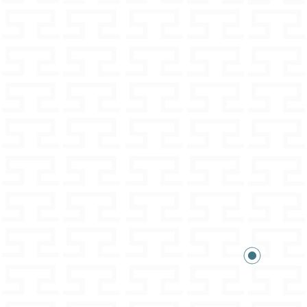
con tracciabilità
 su richiesta
ormazioni e dettagli sono disponibili
l'ordine nei termini e condizioni
rali.
ntieri alle tue domande