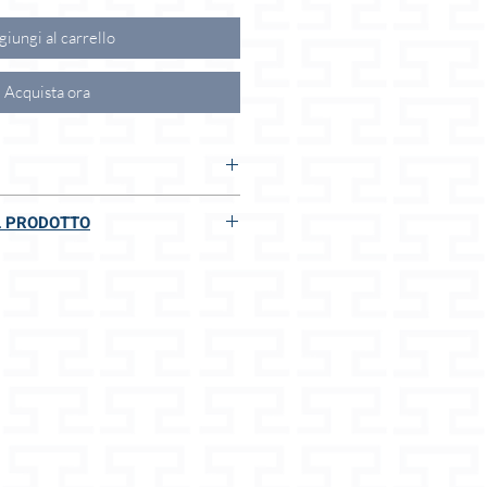
iungi al carrello
Acquista ora
:
L PRODOTTO
ti
 I VOSTRI VANTAGGI:
 della Merce
rispettoso degli animali
dard
, 7 cm di altezza
nalizzati
ti
zione di 7 giorni
 guinzagli
impacchettato
e
cintura o guinzaglio retrattile
ioni
 di altissima qualità
ettagli
itto di rifiutare il reso se la
tto e possibilità di cambio
fa le aspettative.