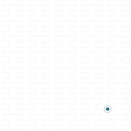
tto e possibilità di cambio
fa le aspettative.
con tracciabilità
 su richiesta
ormazioni e dettagli sono disponibili
l'ordine nei termini e condizioni
rali.
ntieri alle tue domande