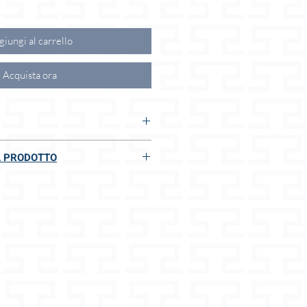
iungi al carrello
Acquista ora
:
L PRODOTTO
ti
 I VOSTRI VANTAGGI:
 della Merce
rispettoso degli animali
dard
, 7 cm di altezza
nalizzati
ti
zione di 7 giorni
 guinzagli
impacchettato
e
cintura o guinzaglio retrattile
ioni
 di altissima qualità
ettagli
itto di rifiutare il reso se la