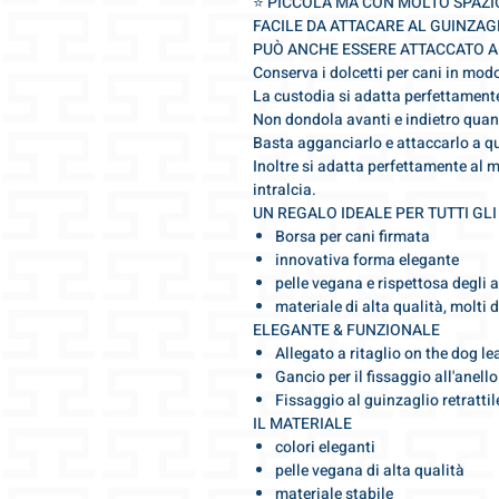
⭐️ PICCOLA MA CON MOLTO SPAZI
FACILE DA ATTACARE AL GUINZAG
PUÒ ANCHE ESSERE ATTACCATO A
Conserva i dolcetti per cani in mod
La custodia si adatta perfettament
Non dondola avanti e indietro quan
Basta agganciarlo e attaccarlo a qu
Inoltre si adatta perfettamente al m
intralcia.
UN REGALO IDEALE PER TUTTI GLI
Borsa per cani firmata
innovativa forma elegante
pelle vegana e rispettosa degli 
materiale di alta qualità, molti d
ELEGANTE & FUNZIONALE
Allegato a ritaglio on the dog le
Gancio per il fissaggio all'anell
Fissaggio al guinzaglio retrattil
IL MATERIALE
colori eleganti
pelle vegana di alta qualità
materiale stabile