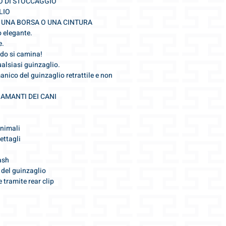
O DI STOCCAGGIO
Garanzia del prodo
condizione non soddis
LIO
Spedizione veloce 
---
 UNA BORSA O UNA CINTURA
consegna espressa
Tutte le ulteriori inf
o elegante.
tutti i dettagli del
nelle Condizioni Gene
e.
Risponderemo vole
do si camina!
info@gris-lu.com
alsiasi guinzaglio.
anico del guinzaglio retrattile e non
 AMANTI DEI CANI
animali
ettagli
ash
o del guinzaglio
e tramite rear clip