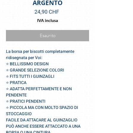
ARGENTO
Prezzo
24,90 CHF
IVA inclusa
Esaurito
La borsa per biscotti completamente
ridisegnata per Voi:
⭐️ BELLISSIMO DESIGN
⭐️ GRANDE SELEZIONE COLORI
⭐️ FITS TUTTI I GUINZAGLI
⭐️ PRATICA
⭐️ ADATTA PERFETTAMENTE E NON
PENDENTE
⭐️ PRATICI PENDENTI
⭐️ PICCOLA MA CON MOLTO SPAZIO DI
STOCCAGGIO
FACILE DA ATTACARE AL GUINZAGLIO
PUÒ ANCHE ESSERE ATTACCATO A UNA
BORSA O UNA CINTURA