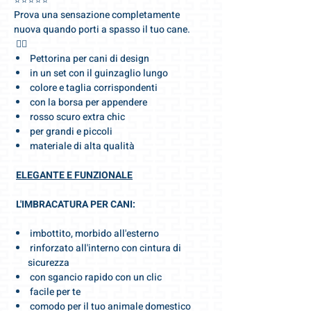
⭐️⭐️⭐️⭐️⭐️
Prova una sensazione completamente
nuova quando porti a spasso il tuo cane.
🐕‍🦺
Pettorina per cani di design
in un set con il guinzaglio lungo
colore e taglia corrispondenti
con la borsa per appendere
rosso scuro extra chic
per grandi e piccoli
materiale di alta qualità
ELEGANTE E FUNZIONALE
L'IMBRACATURA PER CANI:
imbottito, morbido all'esterno
rinforzato all'interno con cintura di
sicurezza
con sgancio rapido con un clic
facile per te
comodo per il tuo animale domestico