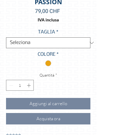
PASSION
Prezzo
79,00 CHF
IVA inclusa
TAGLIA
*
COLORE
*
Quantità
*
Aggiungi al carrello
Acquista ora
⭐️⭐️⭐️⭐️⭐️