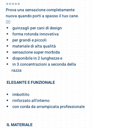
⭐️⭐️⭐️⭐️⭐️
Prova una sensazione completamente
nuova quando porti a spasso il tuo cane.
🐕‍🦺
guinzagli per cani di design
forma rotonda innovativa
per grandi e piccoli
materiale di alta qualità
sensazione super morbida
disponibile in 2 lunghezze e
in 3 concentrazioni a seconda della
razza
ELEGANTE E FUNZIONALE
imbottito
rinforzato all'interno
con corda da arrampicata professionale
IL MATERIALE