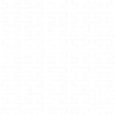
a città sono disponibili solo nelle
 per cani più grandi
ntieri alle tue domande