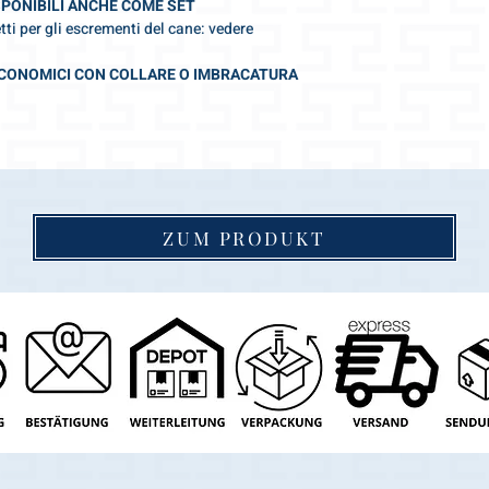
SPONIBILI ANCHE COME SET
ti per gli escrementi del cane: vedere
ECONOMICI CON COLLARE O IMBRACATURA
ani attirerai l'attenzione di tutti!
accessori selezionati e di altissima qualità.
ZUM PRODUKT
sseggiata!
ris-Lu
ONDI - CLICCA QUI