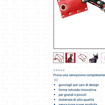
⭐️⭐️⭐️⭐️⭐️
Prova una sensazione completament
🐕‍🦺
guinzagli per cani di design
forma rotonda innovativa
per grandi e piccoli
materiale di alta qualità
sensazione super morbida