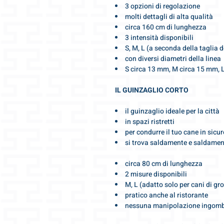
3 opzioni di regolazione
molti dettagli di alta qualità
circa 160 cm di lunghezza
3 intensità disponibili
S, M, L (a seconda della taglia d
con diversi diametri della linea
S circa 13 mm, M circa 15 mm, L 
IL GUINZAGLIO CORTO
il guinzaglio ideale per la città
in spazi ristretti
per condurre il tuo cane in sicu
si trova saldamente e saldamen
circa 80 cm di lunghezza
2 misure disponibili
M, L (adatto solo per cani di gro
pratico anche al ristorante
nessuna manipolazione ingombr