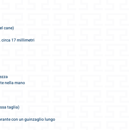
i guinzagli corti d
taglie M e L
poiché adatto solo
Risponderemo vole
el cane)
info@gris-lu.com
circa 17 millimetri
rezza
te nella mano
ssa taglia)
ante con un guinzaglio lungo