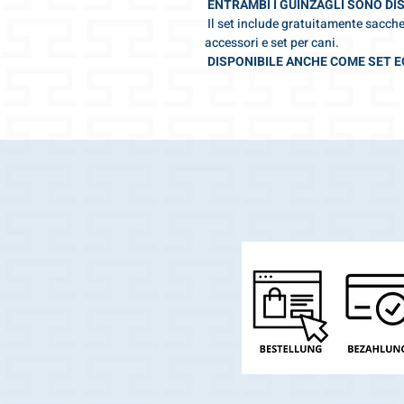
ENTRAMBI I GUINZAGLI SONO DI
Il set include gratuitamente sacchet
accessori e set per cani.
DISPONIBILE ANCHE COME SET 
Rendi speciale la tua passeggiata!
Con questo speciale guinzaglio per c
Qualità Swiss Made con materiali e 
Vi auguriamo una meravigliosa pa
Per amore dei cani 🧡 Il tuo team G
TROVA LA TAGLIA GIUSTA IN 2 SEC