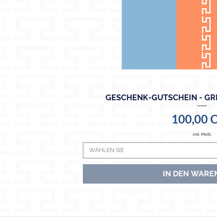
GESCHENK-GUTSCHEIN - GRI
Schnellansi
Preis
100,00 
inkl. MwSt.
WÄHLEN SIE
IN DEN WARE