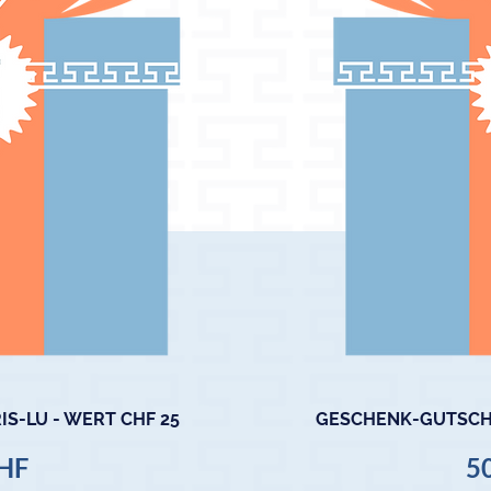
S-LU - WERT CHF 25
GESCHENK-GUTSCHE
cht
Sc
Pr
CHF
5