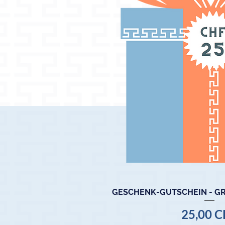
GESCHENK-GUTSCHEIN - GRI
Schnellansi
Preis
25,00 