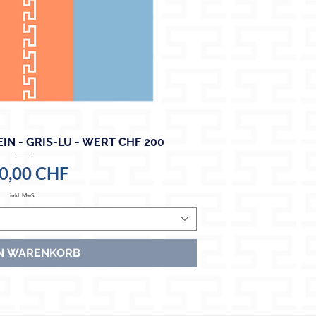
N - GRIS-LU - WERT CHF 200
hnellansicht
eis
0,00 CHF
inkl. MwSt.
EN WARENKORB