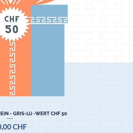
IN - GRIS-LU -WERT CHF 50
hnellansicht
eis
0,00 CHF