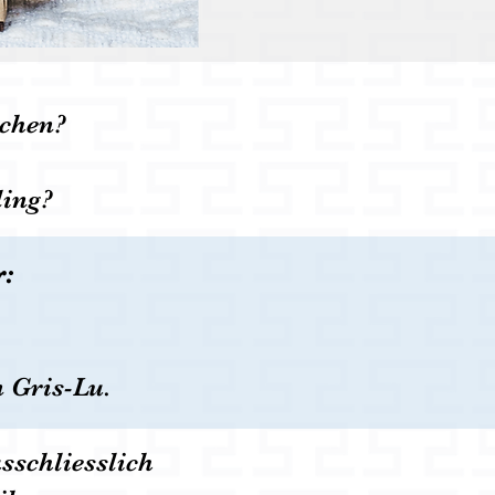
achen?
ling?
r:
n Gris-Lu.
schliesslich