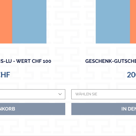
S-LU - WERT CHF 100
GESCHENK-GUTSCHEI
cht
Sc
Pr
CHF
20
WÄHLEN SIE
NKORB
IN D