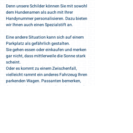
Denn unsere Schilder können Sie mit sowohl
dem Hundenamen als auch mit Ihrer
Handynummer personalisieren. Dazu bieten
wir Ihnen auch einen Spezialstift an.
Eine andere Situation kann sich auf einem
Parkplatz als gefährlich gestalten.
Sie gehen essen oder einkaufen und merken
gar nicht, dass mittlerweile die Sonne stark
scheint.
Oder es kommt zu einem Zwischenfall,
vielleicht rammt ein anderes Fahrzeug Ihren
parkenden Wagen. Passanten bemerken,
dass im Fahrzeug ein Hund ist, dem es nicht
gut geht.
Um schnell zu helfen, müsste man sie die
Polizei rufen oder die Scheibe einschlagen.
Da Sie aber das Schild mit Ihrer Nummer
deponiert haben, können die Helfer Sie
jederzeit informieren, da Sie vermutlich ganz