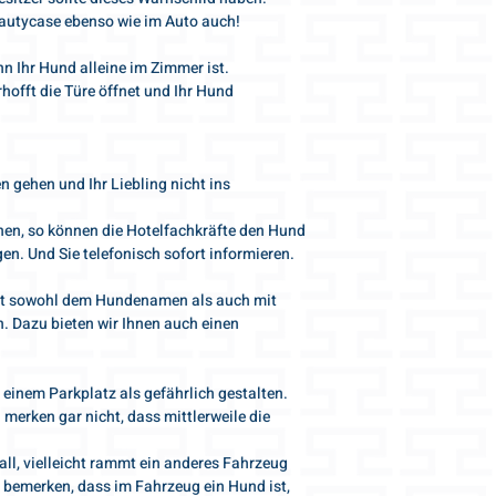
Gris-Lu behält sich d
Gewicht ca. 70 G
Beautycase ebenso wie im Auto auch!
zu weisen, wenn der 
entspricht.
Produktgarantie 
n Ihr Hund alleine im Zimmer ist.
---
schneller Versand
offt die Türe öffnet und Ihr Hund
Alle weiteren Informa
solange Vorrat rei
den AGBs nachlesen.
auf Wunsch auch 
alle Bestelldetail
gehen und Ihr Liebling nicht ins
gerne beantworten
info@gris-lu.com
inen, so können die Hotelfachkräfte den Hund
en. Und Sie telefonisch sofort informieren.
mit sowohl dem Hundenamen als auch mit
. Dazu bieten wir Ihnen auch einen
 einem Parkplatz als gefährlich gestalten.
merken gar nicht, dass mittlerweile die
l, vielleicht rammt ein anderes Fahrzeug
bemerken, dass im Fahrzeug ein Hund ist,