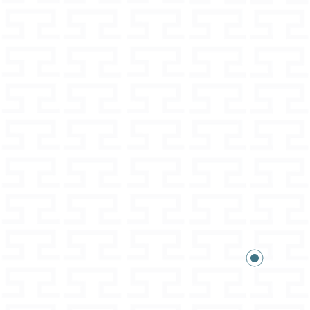
as Recht vor, die Rückgabe zurück
ramm
Zustand nicht den Erwartungen
und Umtauschmöglichkeit
 am selben Tag
tionen und Details können Sie in
cht
Expressversand
s in den AGBs
 wir Ihre Fragen