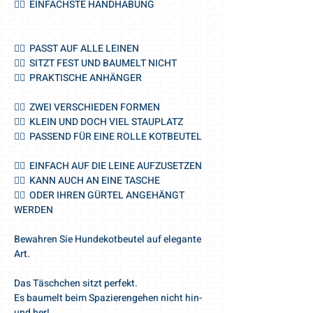
🐕‍🦺 EINFACHSTE HANDHABUNG
🐕‍🦺 PASST AUF ALLE LEINEN
🐕‍🦺 SITZT FEST UND BAUMELT NICHT
🐕‍🦺 PRAKTISCHE ANHÄNGER
🐕‍🦺 ZWEI VERSCHIEDEN FORMEN
🐕‍🦺 KLEIN UND DOCH VIEL STAUPLATZ
🐕‍🦺 PASSEND FÜR EINE ROLLE KOTBEUTEL
🐕‍🦺 EINFACH AUF DIE LEINE AUFZUSETZEN
🐕‍🦺 KANN AUCH AN EINE TASCHE
🐕‍🦺 ODER IHREN GÜRTEL ANGEHÄNGT
WERDEN
Bewahren Sie Hundekotbeutel auf elegante
Art.
Das Täschchen sitzt perfekt.
Es baumelt beim Spazierengehen nicht hin-
und her!