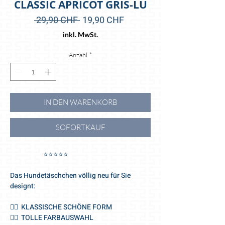
CLASSIC APRICOT GRIS-LU
Standardpreis
Sale-
 29,90 CHF 
19,90 CHF
Preis
inkl. MwSt.
Anzahl
*
IN DEN WARENKORB
SOFORTKAUF
⭐️⭐️⭐️⭐️⭐️
Das Hundetäschchen völlig neu für Sie
designt:
🐕‍🦺 KLASSISCHE SCHÖNE FORM
🐕‍🦺 TOLLE FARBAUSWAHL