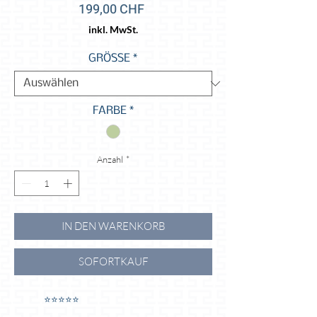
Preis
199,00 CHF
inkl. MwSt.
GRÖSSE
*
FARBE
*
Anzahl
*
IN DEN WARENKORB
SOFORTKAUF
⭐️⭐️⭐️⭐️⭐️