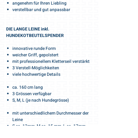
angenehm für Ihren Liebling
verstellbar und gut anpassbar
DIE LANGE LEINE inkl.
HUNDEKOTBEUTELSPENDER
innovative runde Form
weicher Griff, gepolstert
mit professionellem Kletterseil verstärkt
3 Verstell-Möglichkeiten
viele hochwertige Details
ca. 160 cm lang
3 Grössen verfügbar
S, M, L (je nach Hundegrösse)
mit unterschiedlichem Durchmesser der
Leine
S ca. 13mm, M ca. 15 mm, L ca. 17mm
Leinengrösse im Set (automatisch)