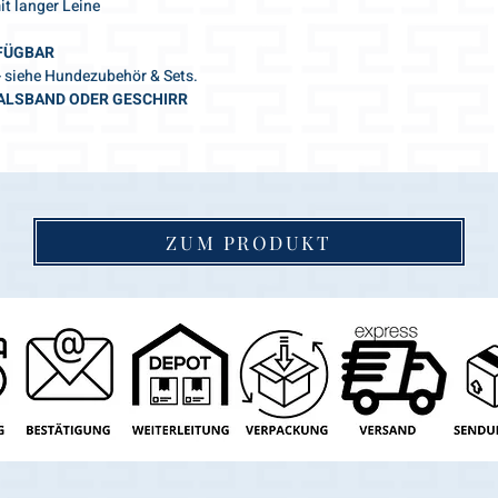
t langer Leine
RFÜGBAR
 - siehe Hundezubehör & Sets.
HALSBAND ODER GESCHIRR
etwas Besonderem!
hen Sie alle Blicke auf sich!
ZUM PRODUKT
ten, hochwertigsten Materialien und
chönen Spaziergang!
u Team
SSE ERMITTELN - HIER KLICKEN