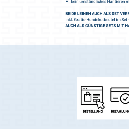
kein umständliches Hantieren mi
BEIDE LEINEN AUCH ALS SET VE
Inkl. Gratis-Hundekotbeutel im Set
AUCH ALS GÜNSTIGE SETS MIT 
Machen Sie Ihren Spaziergang zu 
Mit dieser speziellen Hundeleine zie
Swiss Made Qualität mit ausgewähl
Zubehör.
Wir wünschen Ihnen einen wunders
Aus Liebe zum Hund 🧡 Ihr Gris-L
IN 2 SEKUNDEN DIE RICHTIGE GRÖ