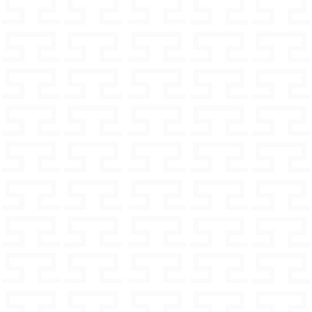
Halsbänder und Leinen.
gibt es nur in Grösse M und L
re Hunde geeignet
 wir Ihre Fragen