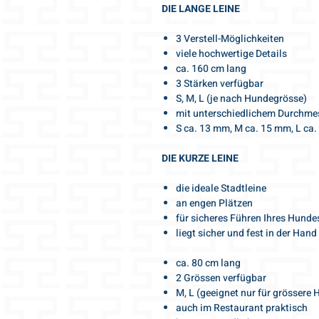
DIE LANGE LEINE
3 Verstell-Möglichkeiten
viele hochwertige Details
ca. 160 cm lang
3 Stärken verfügbar
S, M, L (je nach Hundegrösse)
mit unterschiedlichem Durchmes
S ca. 13 mm, M ca. 15 mm, L ca
DIE KURZE LEINE
die ideale Stadtleine
an engen Plätzen
für sicheres Führen Ihres Hunde
liegt sicher und fest in der Hand
ca. 80 cm lang
2 Grössen verfügbar
M, L (geeignet nur für grössere
auch im Restaurant praktisch