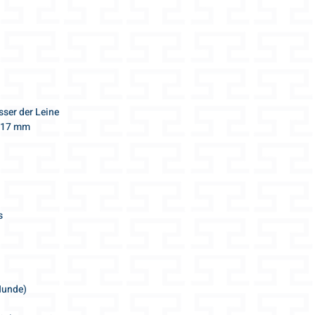
Für Hundegeschirre, 
kurze Stadtleinen 
da nur für grösse
gerne beantworten
info@gris-lu.com
ser der Leine
. 17 mm
s
 Hunde)