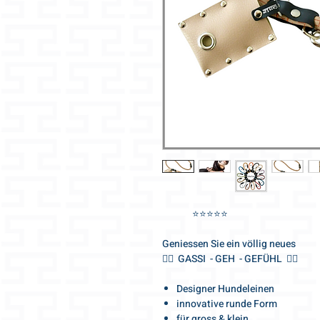
⭐️⭐️⭐️⭐️⭐️
Geniessen Sie ein völlig neues
🐕‍🦺 GASSI - GEH - GEFÜHL 🐕‍🦺
Designer Hundeleinen
innovative runde Form
für gross & klein