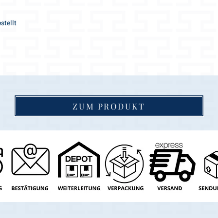
stellt
ZUM PRODUKT
tie
en
en
klicken