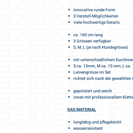
innovative runde Form
3 Verstell-Möglichkeiten
viele hochwertige Details
ca. 160 cm lang
3 Grössen verfügbar
S, M, L (je nach Hundegrösse)
mit unterschiedlichem Durchmes
S ca. 13mm, M ca. 15 mm, L ca
Leinengrösse im Set
richtet sich nach der gewählten
gepolstert und weich
innen mit professionellem Klette
DAS MATERIAL
langlebig und pflegeleicht
wasserresistent