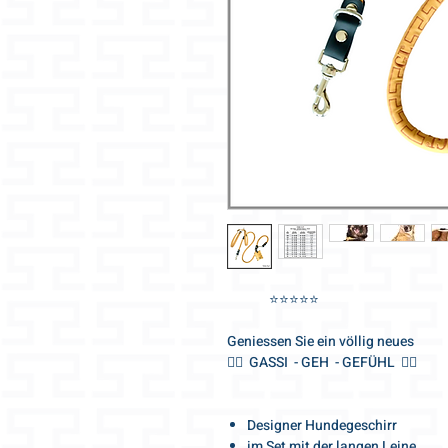
⭐️⭐️⭐️⭐️⭐️
Geniessen Sie ein völlig neues
🐕‍🦺 GASSI - GEH - GEFÜHL 🐕‍🦺
Designer Hundegeschirr
im Set mit der langen Leine