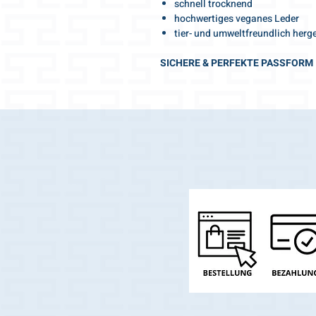
schnell trocknend
hochwertiges veganes Leder
tier- und umweltfreundlich herge
SICHERE & PERFEKTE PASSFORM
DES HUNDEGESCHIRRS
verstellbar
optimaler Sitz
fest anliegend aber luftig
dabei auch angenehm weich
freie Schulterbewegung
keine Einengung der Schulterpar
SO GEHTS - DIE INFINITY FORM:
Kopfteil des Geschirrs weit öffn
grosszügig über den Kopf stülp
Bauchgurt nach oben heben
kurz festziehen und nur noch zu
schon kann es losgehen!