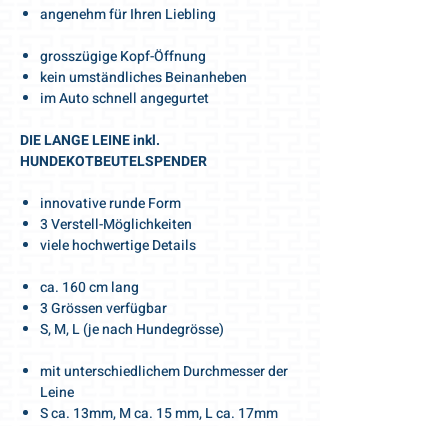
angenehm für Ihren Liebling
grosszügige Kopf-Öffnung
kein umständliches Beinanheben
im Auto schnell angegurtet
DIE LANGE LEINE inkl.
HUNDEKOTBEUTELSPENDER
innovative runde Form
3 Verstell-Möglichkeiten
viele hochwertige Details
ca. 160 cm lang
3 Grössen verfügbar
S, M, L (je nach Hundegrösse)
mit unterschiedlichem Durchmesser der
Leine
S ca. 13mm, M ca. 15 mm, L ca. 17mm
Leinengrösse im Set